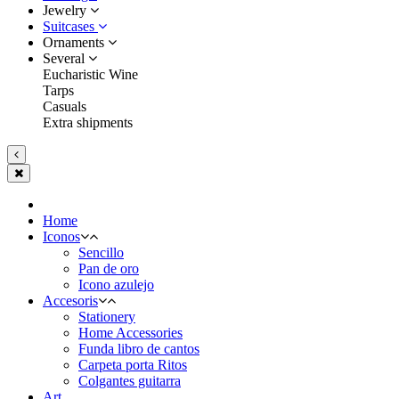
Jewelry
Suitcases
Ornaments
Several
Eucharistic Wine
Tarps
Casuals
Extra shipments
Home
Iconos
Sencillo
Pan de oro
Icono azulejo
Accesoris
Stationery
Home Accessories
Funda libro de cantos
Carpeta porta Ritos
Colgantes guitarra
Art