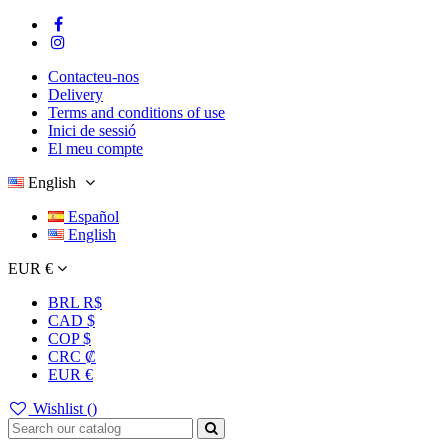
Contacteu-nos
Delivery
Terms and conditions of use
Inici de sessió
El meu compte
English
Español
English
EUR €
BRL R$
CAD $
COP $
CRC ₡
EUR €
Wishlist (
)