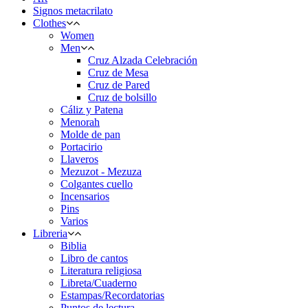
Signos metacrilato
Clothes
Women
Men
Cruz Alzada Celebración
Cruz de Mesa
Cruz de Pared
Cruz de bolsillo
Cáliz y Patena
Menorah
Molde de pan
Portacirio
Llaveros
Mezuzot - Mezuza
Colgantes cuello
Incensarios
Pins
Varios
Libreria
Biblia
Libro de cantos
Literatura religiosa
Libreta/Cuaderno
Estampas/Recordatorias
Puntos de lectura