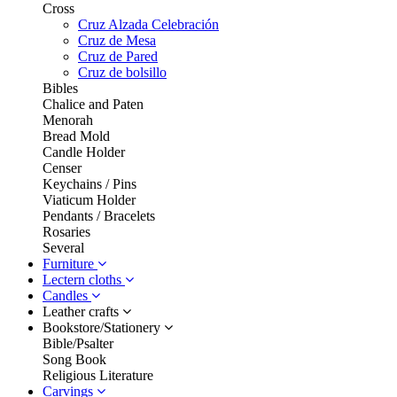
Cross
Cruz Alzada Celebración
Cruz de Mesa
Cruz de Pared
Cruz de bolsillo
Bibles
Chalice and Paten
Menorah
Bread Mold
Candle Holder
Censer
Keychains / Pins
Viaticum Holder
Pendants / Bracelets
Rosaries
Several
Furniture
Lectern cloths
Candles
Leather crafts
Bookstore/Stationery
Bible/Psalter
Song Book
Religious Literature
Carvings