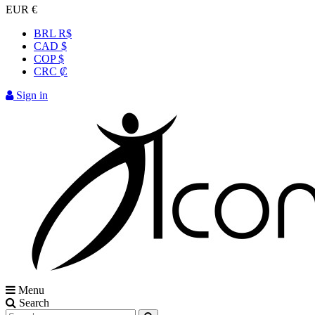
EUR €
BRL R$
CAD $
COP $
CRC ₡
Sign in
Menu
Search