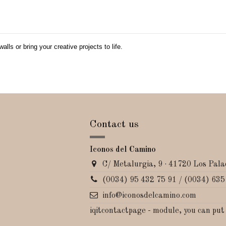
lls or bring your creative projects to life.
Contact us
Iconos del Camino
C/ Metalurgia, 9 · 41720 Los Palac
(0034) 95 432 75 91 / (0034) 635
info@iconosdelcamino.com
iqitcontactpage - module, you can put