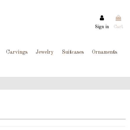
Sign in
Cart
Carvings
Jewelry
Suitcases
Ornaments