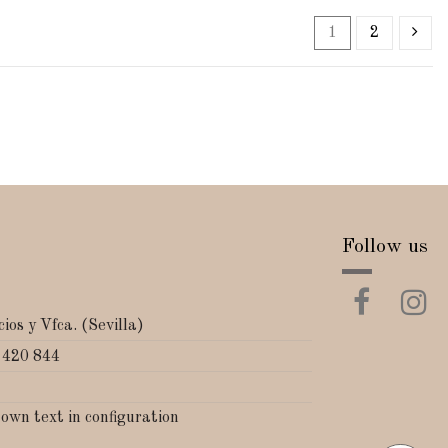
1
2
Follow us
ios y Vfca. (Sevilla)
 420 844
 own text in configuration