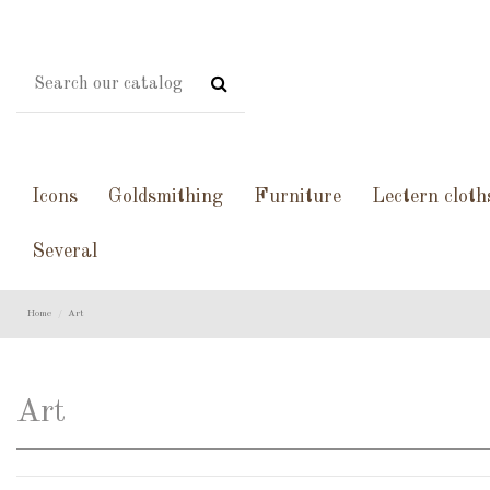
Icons
Goldsmithing
Furniture
Lectern cloth
Several
Home
Art
Art