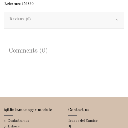
Reference
456830
Reviews (0)
Comments (0)
iqitlinksmanager module
Contact us
Contacteu-nos
Iconos del Camino
Delivery