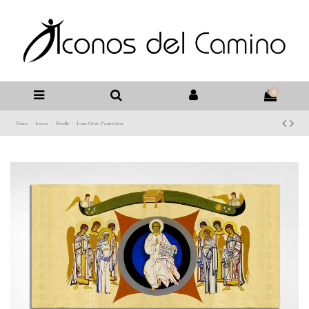
0
Home
Iconos
Sencillo
Icono Cristo Pantocrátor