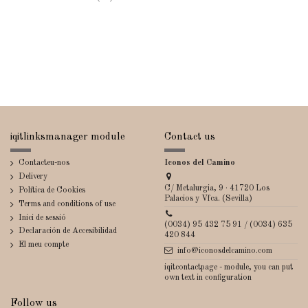
iqitlinksmanager module
Contact us
Contacteu-nos
Iconos del Camino
Delivery
C/ Metalurgia, 9 · 41720 Los
Política de Cookies
Palacios y Vfca. (Sevilla)
Terms and conditions of use
Inici de sessió
(0034) 95 432 75 91 / (0034) 635
Declaración de Accesibilidad
420 844
El meu compte
info@iconosdelcamino.com
iqitcontactpage - module, you can put
own text in configuration
Follow us