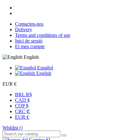
Contacteu-nos
Delivery
Terms and conditions of use
Inici de sessió
El meu compte
English
Español
English
EUR €
BRL R$
CAD $
COP $
CRC ₡
EUR €
Wishlist (
)