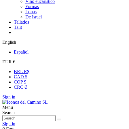
Vino eucarístico
Formas
Lonas
De Israel
Tallados
Talit
English
Español
EUR €
BRL R$
CAD $
COP $
CRC ₡
Sign in
Menu
Search
Sign in
0
Cart