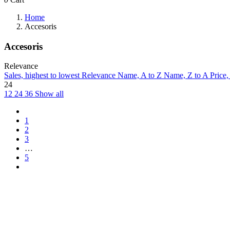
Home
Accesoris
Accesoris
Relevance
Sales, highest to lowest
Relevance
Name, A to Z
Name, Z to A
Price,
24
12
24
36
Show all
1
2
3
…
5