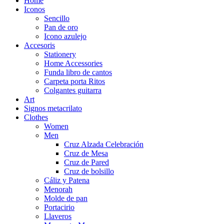
Home
Iconos
Sencillo
Pan de oro
Icono azulejo
Accesoris
Stationery
Home Accessories
Funda libro de cantos
Carpeta porta Ritos
Colgantes guitarra
Art
Signos metacrilato
Clothes
Women
Men
Cruz Alzada Celebración
Cruz de Mesa
Cruz de Pared
Cruz de bolsillo
Cáliz y Patena
Menorah
Molde de pan
Portacirio
Llaveros