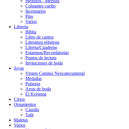
Mezuzot - Mezuza
Colgantes cuello
Incensarios
Pins
Varios
Libreria
Biblia
Libro de cantos
Literatura religiosa
Libreta/Cuaderno
Estampas/Recordatorias
Puntos de lectura
Invitaciones de boda
Joyas
Virgen Camino Neocatecumenal
Medallas
Pulseras
Arras de boda
El Kerigma
Cirios
Ornamentos
Casulla
Talit
Maletas
Varios