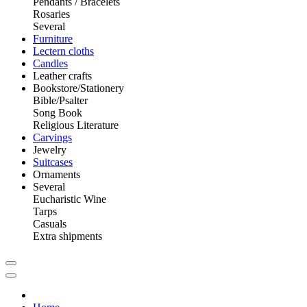
Pendants / Bracelets
Rosaries
Several
Furniture
Lectern cloths
Candles
Leather crafts
Bookstore/Stationery
Bible/Psalter
Song Book
Religious Literature
Carvings
Jewelry
Suitcases
Ornaments
Several
Eucharistic Wine
Tarps
Casuals
Extra shipments