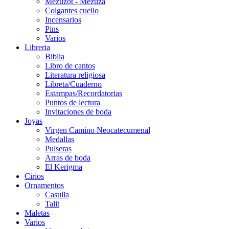
Mezuzot - Mezuza
Colgantes cuello
Incensarios
Pins
Varios
Libreria
Biblia
Libro de cantos
Literatura religiosa
Libreta/Cuaderno
Estampas/Recordatorias
Puntos de lectura
Invitaciones de boda
Joyas
Virgen Camino Neocatecumenal
Medallas
Pulseras
Arras de boda
El Kerigma
Cirios
Ornamentos
Casulla
Talit
Maletas
Varios