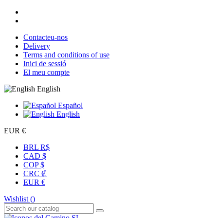
Contacteu-nos
Delivery
Terms and conditions of use
Inici de sessió
El meu compte
English
Español
English
EUR €
BRL R$
CAD $
COP $
CRC ₡
EUR €
Wishlist (
)