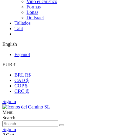
Vino eucarístico
Formas
Lonas
De Israel
Tallados
Talit
English
Español
EUR €
BRL R$
CAD $
COP $
CRC ₡
Sign in
Menu
Search
Sign in
0
Cart