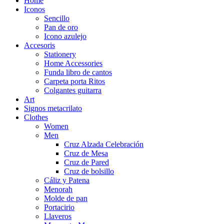
Home
Iconos
Sencillo
Pan de oro
Icono azulejo
Accesoris
Stationery
Home Accessories
Funda libro de cantos
Carpeta porta Ritos
Colgantes guitarra
Art
Signos metacrilato
Clothes
Women
Men
Cruz Alzada Celebración
Cruz de Mesa
Cruz de Pared
Cruz de bolsillo
Cáliz y Patena
Menorah
Molde de pan
Portacirio
Llaveros