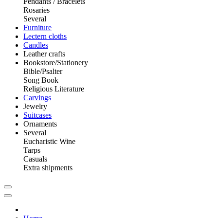
Pendants / Bracelets
Rosaries
Several
Furniture
Lectern cloths
Candles
Leather crafts
Bookstore/Stationery
Bible/Psalter
Song Book
Religious Literature
Carvings
Jewelry
Suitcases
Ornaments
Several
Eucharistic Wine
Tarps
Casuals
Extra shipments