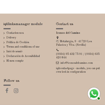
iqitlinksmanager module
Contact us
Contacteu-nos
Iconos del Camino
Delivery
C/ Metalurgia, 9 · 41720 Los
Política de Cookies
Palacios y Vfca. (Sevilla)
Terms and conditions of use
Inici de sessió
(0034) 95 432 75 91 / (0034) 635
Declaración de Accesibilidad
420 844
El meu compte
info@iconosdelcamino.com
iqitcontactpage - module, you can put
own text in configuration
Follow us