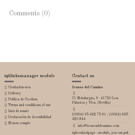
Comments (0)
iqitlinksmanager module
Contact us
Contacteu-nos
Iconos del Camino
Delivery
C/ Metalurgia, 9 · 41720 Los
Política de Cookies
Palacios y Vfca. (Sevilla)
Terms and conditions of use
Inici de sessió
(0034) 95 432 75 91 / (0034) 635
Declaración de Accesibilidad
420 844
El meu compte
info@iconosdelcamino.com
iqitcontactpage - module, you can put