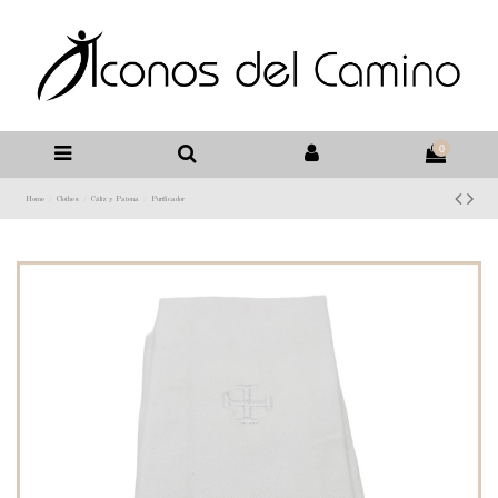
0
Home
Clothes
Cáliz y Patena
Purificador