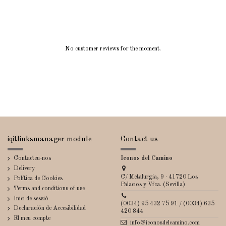
No customer reviews for the moment.
iqitlinksmanager module
Contact us
Contacteu-nos
Iconos del Camino
Delivery
C/ Metalurgia, 9 · 41720 Los
Política de Cookies
Palacios y Vfca. (Sevilla)
Terms and conditions of use
Inici de sessió
(0034) 95 432 75 91 / (0034) 635
Declaración de Accesibilidad
420 844
El meu compte
info@iconosdelcamino.com