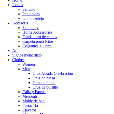
Home
Iconos
Sencillo
Pan de oro
Icono azulejo
Accesoris
Stationery
Home Accessories
Funda libro de cantos
Carpeta porta Ritos
Colgantes guitarra
Art
Signos metacrilato
Clothes
Women
Men
Cruz Alzada Celebración
Cruz de Mesa
Cruz de Pared
Cruz de bolsillo
Cáliz y Patena
Menorah
Molde de pan
Portacirio
Llaveros