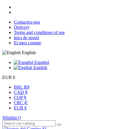
Contacteu-nos
Delivery
Terms and conditions of use
Inici de sessió
El meu compte
English
Español
English
EUR €
BRL R$
CAD $
COP $
CRC ₡
EUR €
Wishlist (
)