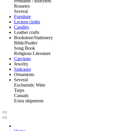
Pendants / Bracelets
Rosaries
Several
Furniture
Lectern cloths
Candles
Leather crafts
Bookstore/Stationery
Bible/Psalter
Song Book
Religious Literature
Carvings
Jewelry
Suitcases
Ornaments
Several
Eucharistic Wine
Tarps
Casuals
Extra shipments