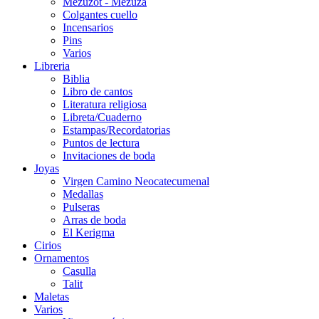
Mezuzot - Mezuza
Colgantes cuello
Incensarios
Pins
Varios
Libreria
Biblia
Libro de cantos
Literatura religiosa
Libreta/Cuaderno
Estampas/Recordatorias
Puntos de lectura
Invitaciones de boda
Joyas
Virgen Camino Neocatecumenal
Medallas
Pulseras
Arras de boda
El Kerigma
Cirios
Ornamentos
Casulla
Talit
Maletas
Varios