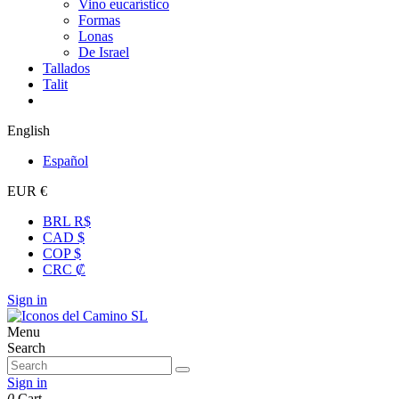
Vino eucarístico
Formas
Lonas
De Israel
Tallados
Talit
English
Español
EUR €
BRL R$
CAD $
COP $
CRC ₡
Sign in
Menu
Search
Sign in
0
Cart