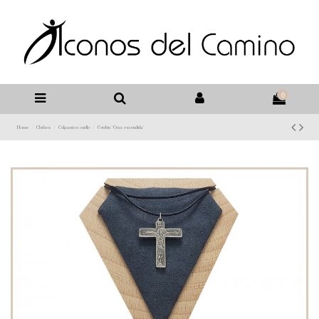
0
Home
Clothes
Colgantes cuello
Cordón 'Cruz escondida'