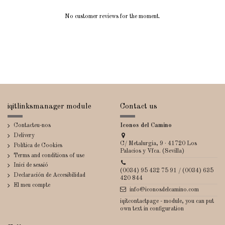
No customer reviews for the moment.
iqitlinksmanager module
Contact us
Contacteu-nos
Iconos del Camino
Delivery
C/ Metalurgia, 9 · 41720 Los
Política de Cookies
Palacios y Vfca. (Sevilla)
Terms and conditions of use
Inici de sessió
(0034) 95 432 75 91 / (0034) 635
Declaración de Accesibilidad
420 844
El meu compte
info@iconosdelcamino.com
iqitcontactpage - module, you can put
own text in configuration