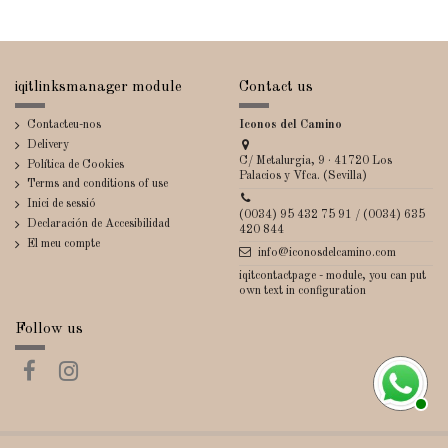
iqitlinksmanager module
Contact us
Contacteu-nos
Iconos del Camino
Delivery
C/ Metalurgia, 9 · 41720 Los
Política de Cookies
Palacios y Vfca. (Sevilla)
Terms and conditions of use
Inici de sessió
(0034) 95 432 75 91 / (0034) 635
Declaración de Accesibilidad
420 844
El meu compte
info@iconosdelcamino.com
iqitcontactpage - module, you can put
own text in configuration
Follow us