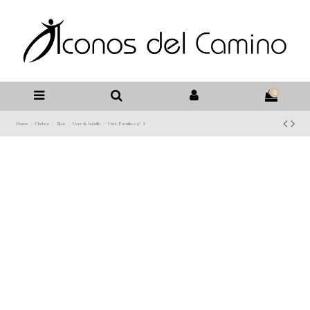
0
Home
Clothes
Men
Cruz de bolsillo
Cruz Familias nº 7