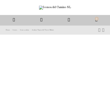
0
Home
Iconos
Icono azulejo
Azulejo Virgen del Tercer Milenio