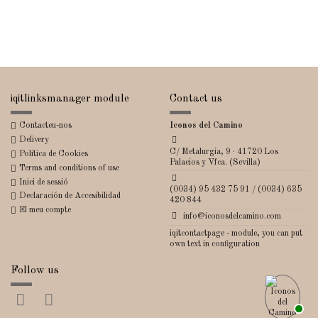
iqitlinksmanager module
Contact us
Contacteu-nos
Iconos del Camino
Delivery
C/ Metalurgia, 9 · 41720 Los
Política de Cookies
Palacios y Vfca. (Sevilla)
Terms and conditions of use
Inici de sessió
(0034) 95 432 75 91 / (0034) 635
Declaración de Accesibilidad
420 844
El meu compte
info@iconosdelcamino.com
iqitcontactpage - module, you can put
own text in configuration
Follow us