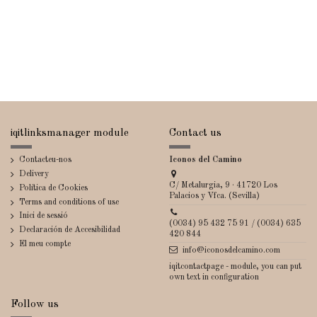
iqitlinksmanager module
Contact us
Contacteu-nos
Iconos del Camino
Delivery
C/ Metalurgia, 9 · 41720 Los
Política de Cookies
Palacios y Vfca. (Sevilla)
Terms and conditions of use
Inici de sessió
(0034) 95 432 75 91 / (0034) 635
Declaración de Accesibilidad
420 844
El meu compte
info@iconosdelcamino.com
iqitcontactpage - module, you can put
own text in configuration
Follow us