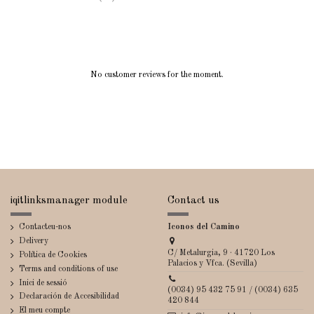
No customer reviews for the moment.
iqitlinksmanager module
Contact us
Contacteu-nos
Iconos del Camino
Delivery
C/ Metalurgia, 9 · 41720 Los
Política de Cookies
Palacios y Vfca. (Sevilla)
Terms and conditions of use
Inici de sessió
(0034) 95 432 75 91 / (0034) 635
Declaración de Accesibilidad
420 844
El meu compte