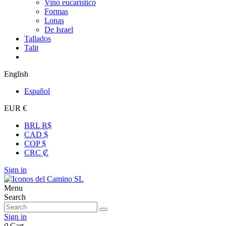
Vino eucarístico
Formas
Lonas
De Israel
Tallados
Talit
English
Español
EUR €
BRL R$
CAD $
COP $
CRC ₡
Sign in
Menu
Search
Sign in
0
Cart