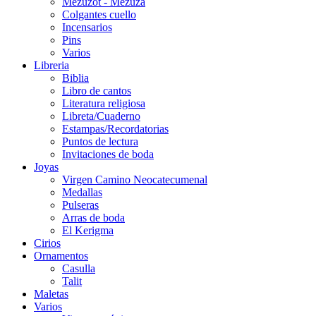
Mezuzot - Mezuza
Colgantes cuello
Incensarios
Pins
Varios
Libreria
Biblia
Libro de cantos
Literatura religiosa
Libreta/Cuaderno
Estampas/Recordatorias
Puntos de lectura
Invitaciones de boda
Joyas
Virgen Camino Neocatecumenal
Medallas
Pulseras
Arras de boda
El Kerigma
Cirios
Ornamentos
Casulla
Talit
Maletas
Varios