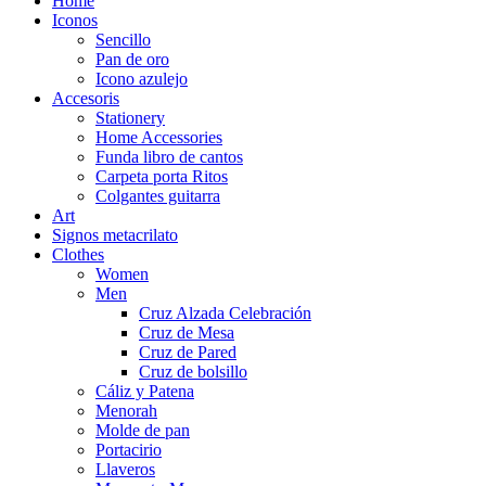
Home
Iconos
Sencillo
Pan de oro
Icono azulejo
Accesoris
Stationery
Home Accessories
Funda libro de cantos
Carpeta porta Ritos
Colgantes guitarra
Art
Signos metacrilato
Clothes
Women
Men
Cruz Alzada Celebración
Cruz de Mesa
Cruz de Pared
Cruz de bolsillo
Cáliz y Patena
Menorah
Molde de pan
Portacirio
Llaveros