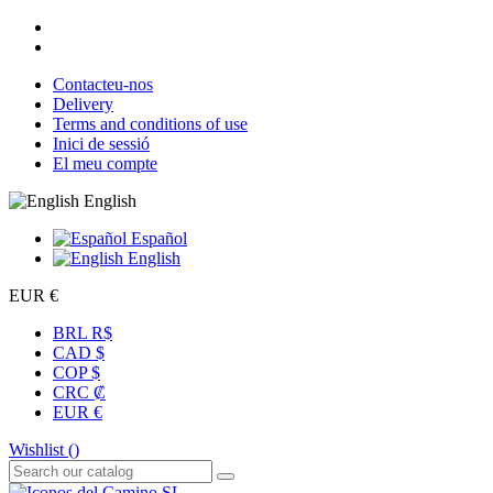
Contacteu-nos
Delivery
Terms and conditions of use
Inici de sessió
El meu compte
English
Español
English
EUR €
BRL R$
CAD $
COP $
CRC ₡
EUR €
Wishlist (
)