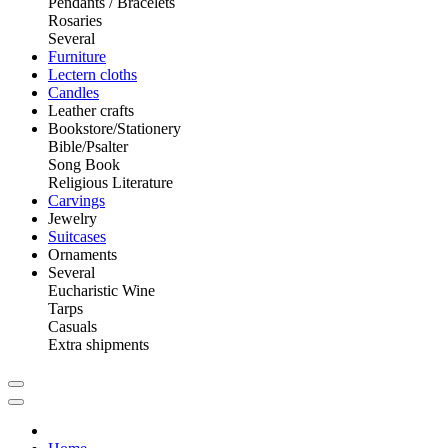
Pendants / Bracelets
Rosaries
Several
Furniture
Lectern cloths
Candles
Leather crafts
Bookstore/Stationery
Bible/Psalter
Song Book
Religious Literature
Carvings
Jewelry
Suitcases
Ornaments
Several
Eucharistic Wine
Tarps
Casuals
Extra shipments