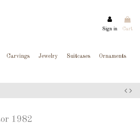
Sign in
Cart
Carvings
Jewelry
Suitcases
Ornaments
tor 1982