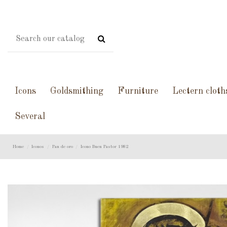
Icons
Goldsmithing
Furniture
Lectern cloth
Several
Home
Iconos
Pan de oro
Icono Buen Pastor 1982