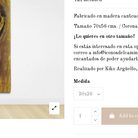
Tax included
Fabricado en madera cantead
Tamaño 70x56 cms. / Corona 
¿Lo quieres en otro tamaño?
Si estás interesado en esta 
correo a info@iconosdelcami
encantados de poder ayudart
Realizado por Kiko Argüello,
Medida
Add to c