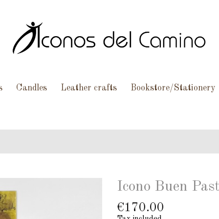
s
Candles
Leather crafts
Bookstore/Stationery
Icono Buen Pas
€170.00