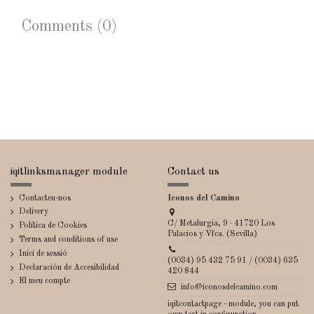
Comments (0)
iqitlinksmanager module
Contact us
Contacteu-nos
Iconos del Camino
Delivery
C/ Metalurgia, 9 · 41720 Los
Política de Cookies
Palacios y Vfca. (Sevilla)
Terms and conditions of use
Inici de sessió
(0034) 95 432 75 91 / (0034) 635
Declaración de Accesibilidad
420 844
El meu compte
info@iconosdelcamino.com
iqitcontactpage - module, you can put