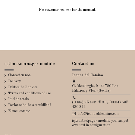
No customer reviews for the moment.
iqitlinksmanager module
Contact us
Contacteu-nos
Iconos del Camino
Delivery
C/ Metalurgia, 9 · 41720 Los
Política de Cookies
Palacios y Vfca. (Sevilla)
Terms and conditions of use
Inici de sessió
(0034) 95 432 75 91 / (0034) 635
Declaración de Accesibilidad
420 844
El meu compte
info@iconosdelcamino.com
iqitcontactpage - module, you can put
own text in configuration