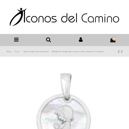
0
Home
Joyas
Virgen Camino Neocatecumenal
Medalla de Comunión niño en nácar y plata chapada en oro blanco