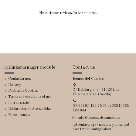
No customer reviews for the moment.
iqitlinksmanager module
Contact us
Contacteu-nos
Iconos del Camino
Delivery
C/ Metalurgia, 9 · 41720 Los
Política de Cookies
Palacios y Vfca. (Sevilla)
Terms and conditions of use
Inici de sessió
(0034) 95 432 75 91 / (0034) 635
Declaración de Accesibilidad
420 844
El meu compte
info@iconosdelcamino.com
iqitcontactpage - module, you can put
own text in configuration