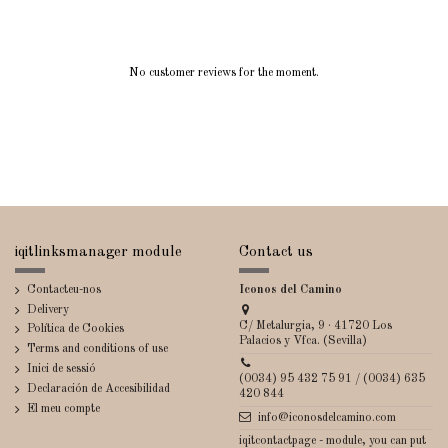
No customer reviews for the moment.
iqitlinksmanager module
Contact us
Contacteu-nos
Iconos del Camino
Delivery
C/ Metalurgia, 9 · 41720 Los
Política de Cookies
Palacios y Vfca. (Sevilla)
Terms and conditions of use
Inici de sessió
(0034) 95 432 75 91 / (0034) 635
Declaración de Accesibilidad
420 844
El meu compte
info@iconosdelcamino.com
iqitcontactpage - module, you can put