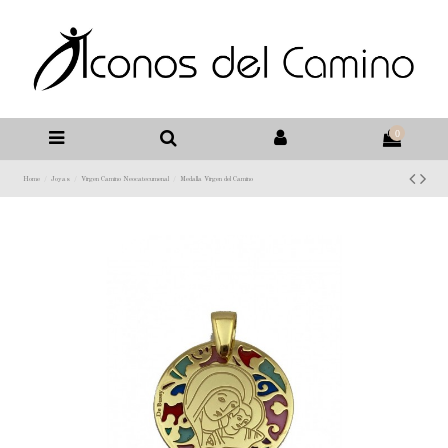
0
Home
Joyas
Virgen Camino Neocatecumenal
Medalla Virgen del Camino