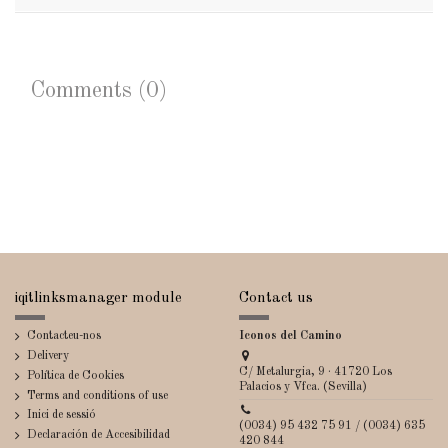
Comments (0)
iqitlinksmanager module
Contact us
Contacteu-nos
Iconos del Camino
Delivery
C/ Metalurgia, 9 · 41720 Los
Política de Cookies
Palacios y Vfca. (Sevilla)
Terms and conditions of use
Inici de sessió
(0034) 95 432 75 91 / (0034) 635
Declaración de Accesibilidad
420 844