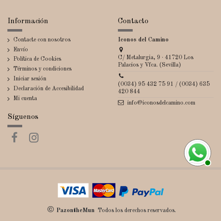
Información
Contacto
Contacte con nosotros
Iconos del Camino
Envío
C/ Metalurgia, 9 · 41720 Los
Política de Cookies
Palacios y Vfca. (Sevilla)
Términos y condiciones
Iniciar sesión
(0034) 95 432 75 91 / (0034) 635
Declaración de Accesibilidad
420 844
Mi cuenta
info@iconosdelcamino.com
Síguenos
©
PazontheMun
Todos los derechos reservados.