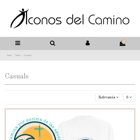
0
Inicio
Varios
Casuals
Casuals
Relevancia
6