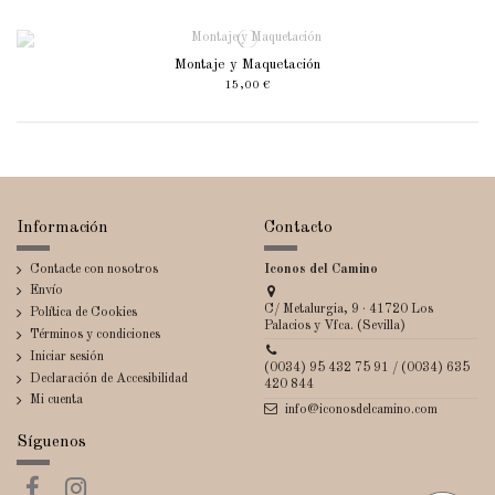
Montaje y Maquetación
15,00 €
Información
Contacto
Contacte con nosotros
Iconos del Camino
Envío
C/ Metalurgia, 9 · 41720 Los
Política de Cookies
Palacios y Vfca. (Sevilla)
Términos y condiciones
Iniciar sesión
(0034) 95 432 75 91 / (0034) 635
Declaración de Accesibilidad
420 844
Mi cuenta
info@iconosdelcamino.com
Síguenos