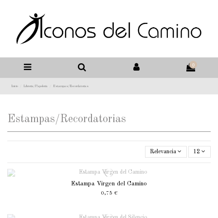
0
Inicio
Libreria/Papelería
Estampas/Recordatorias
Estampas/Recordatorias
Relevancia
12
Estampa Virgen del Camino
0,75 €