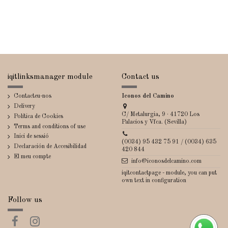
iqitlinksmanager module
Contact us
Contacteu-nos
Iconos del Camino
Delivery
C/ Metalurgia, 9 · 41720 Los
Política de Cookies
Palacios y Vfca. (Sevilla)
Terms and conditions of use
Inici de sessió
(0034) 95 432 75 91 / (0034) 635
Declaración de Accesibilidad
420 844
El meu compte
info@iconosdelcamino.com
iqitcontactpage - module, you can put
own text in configuration
Follow us