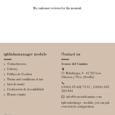
No customer reviews for the moment.
iqitlinksmanager module
Contact us
Contacteu-nos
Iconos del Camino
Delivery
C/ Metalurgia, 9 · 41720 Los
Política de Cookies
Palacios y Vfca. (Sevilla)
Terms and conditions of use
Inici de sessió
(0034) 95 432 75 91 / (0034) 635
Declaración de Accesibilidad
420 844
El meu compte
info@iconosdelcamino.com
iqitcontactpage - module, you can put
own text in configuration