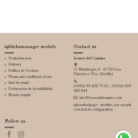
iqitlinksmanager module
Contact us
Contacteu-nos
Iconos del Camino
Delivery
C/ Metalurgia, 9 · 41720 Los
Política de Cookies
Palacios y Vfca. (Sevilla)
Terms and conditions of use
Inici de sessió
(0034) 95 432 75 91 / (0034) 635
Declaración de Accesibilidad
420 844
El meu compte
info@iconosdelcamino.com
iqitcontactpage - module, you can put
own text in configuration
Follow us