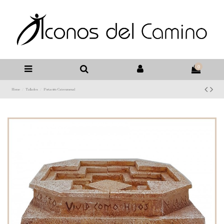
0
Home
Tallados
Portacirio Catecumenal