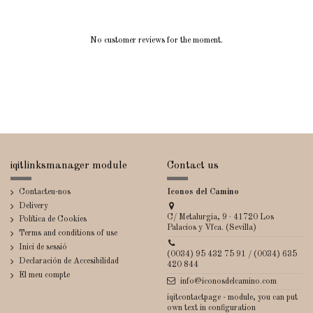
No customer reviews for the moment.
iqitlinksmanager module
Contact us
Contacteu-nos
Iconos del Camino
Delivery
C/ Metalurgia, 9 · 41720 Los
Política de Cookies
Palacios y Vfca. (Sevilla)
Terms and conditions of use
Inici de sessió
(0034) 95 432 75 91 / (0034) 635
Declaración de Accesibilidad
420 844
El meu compte
info@iconosdelcamino.com
iqitcontactpage - module, you can put
own text in configuration