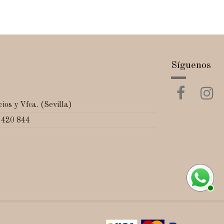
Síguenos
ios y Vfca. (Sevilla)
 420 844