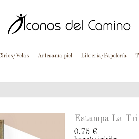
Cirios/Velas
Artesanía piel
Librería/Papelería
T
Estampa La Tri
0,75 €