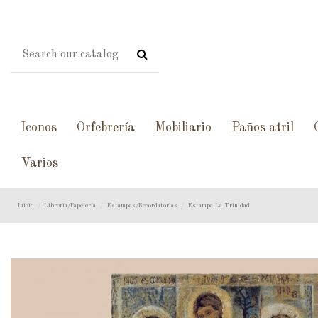
Iconos
Orfebrería
Mobiliario
Paños atril
Varios
Inicio
Libreria/Papelería
Estampas/Recordatorias
Estampa La Trinidad