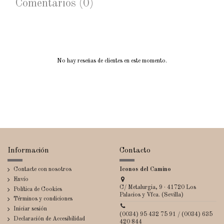
Comentarios (0)
No hay reseñas de clientes en este momento.
Información
Contacto
Contacte con nosotros
Iconos del Camino
Envío
C/ Metalurgia, 9 · 41720 Los
Política de Cookies
Palacios y Vfca. (Sevilla)
Términos y condiciones
Iniciar sesión
(0034) 95 432 75 91 / (0034) 635
Declaración de Accesibilidad
420 844