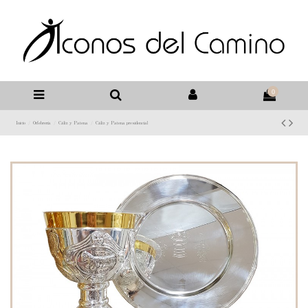
0
Inicio
Orfebrería
Cáliz y Patena
Cáliz y Patena presidencial