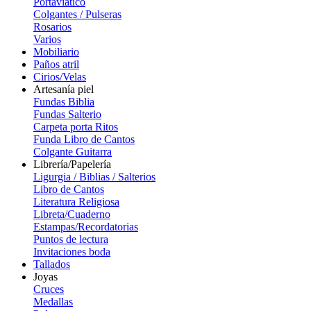
Portaviatico
Colgantes / Pulseras
Rosarios
Varios
Mobiliario
Paños atril
Cirios/Velas
Artesanía piel
Fundas Biblia
Fundas Salterio
Carpeta porta Ritos
Funda Libro de Cantos
Colgante Guitarra
Librería/Papelería
Ligurgia / Biblias / Salterios
Libro de Cantos
Literatura Religiosa
Libreta/Cuaderno
Estampas/Recordatorias
Puntos de lectura
Invitaciones boda
Tallados
Joyas
Cruces
Medallas