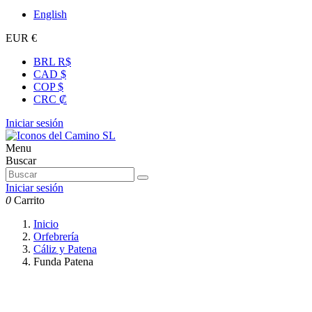
English
EUR €
BRL R$
CAD $
COP $
CRC ₡
Iniciar sesión
Menu
Buscar
Iniciar sesión
0
Carrito
Inicio
Orfebrería
Cáliz y Patena
Funda Patena