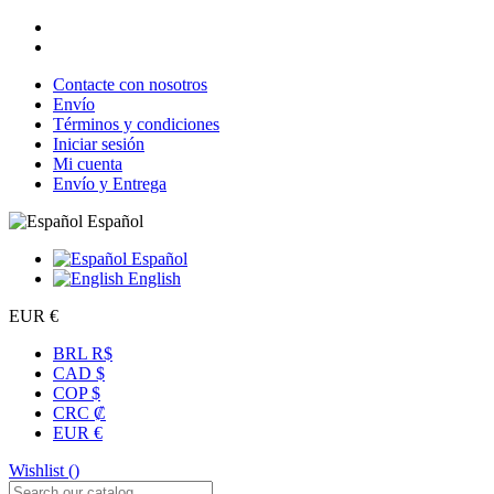
Contacte con nosotros
Envío
Términos y condiciones
Iniciar sesión
Mi cuenta
Envío y Entrega
Español
Español
English
EUR €
BRL R$
CAD $
COP $
CRC ₡
EUR €
Wishlist (
)