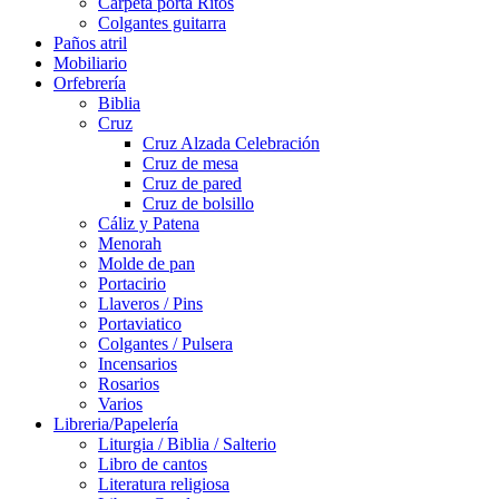
Carpeta porta Ritos
Colgantes guitarra
Paños atril
Mobiliario
Orfebrería
Biblia
Cruz
Cruz Alzada Celebración
Cruz de mesa
Cruz de pared
Cruz de bolsillo
Cáliz y Patena
Menorah
Molde de pan
Portacirio
Llaveros / Pins
Portaviatico
Colgantes / Pulsera
Incensarios
Rosarios
Varios
Libreria/Papelería
Liturgia / Biblia / Salterio
Libro de cantos
Literatura religiosa