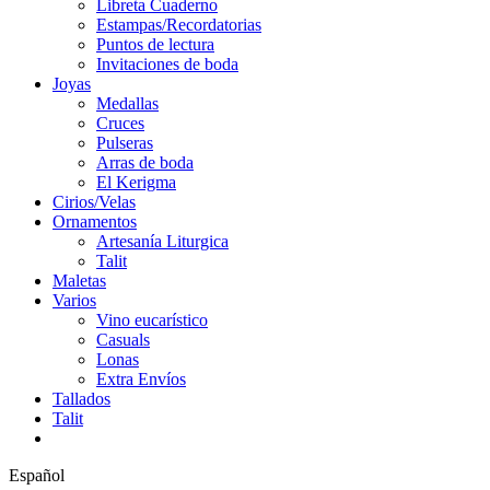
Libreta Cuaderno
Estampas/Recordatorias
Puntos de lectura
Invitaciones de boda
Joyas
Medallas
Cruces
Pulseras
Arras de boda
El Kerigma
Cirios/Velas
Ornamentos
Artesanía Liturgica
Talit
Maletas
Varios
Vino eucarístico
Casuals
Lonas
Extra Envíos
Tallados
Talit
Español