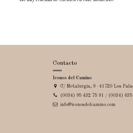
No hay reseñas de clientes en este momento.
Contacto
Iconos del Camino
C/ Metalurgia, 9 · 41720 Los Palac
(0034) 95 432 75 91 / (0034) 635
info@iconosdelcamino.com