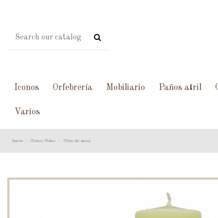
Iconos
Orfebrería
Mobiliario
Paños atril
Varios
Inicio
Cirios/Velas
Cirio de mesa