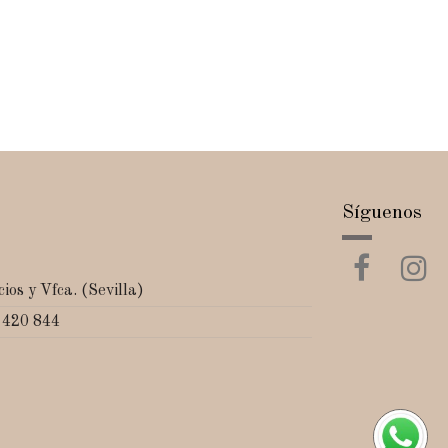
Síguenos
ios y Vfca. (Sevilla)
 420 844