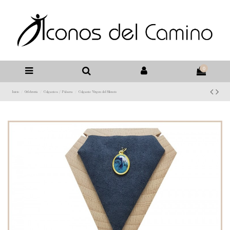
0
Inicio
Orfebrería
Colgantes / Pulsera
Colgante Virgen del Silencio