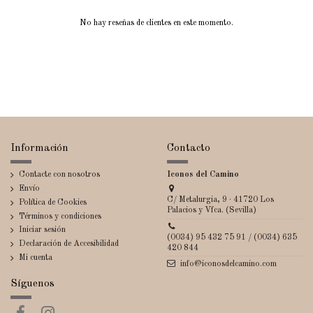
No hay reseñas de clientes en este momento.
Información
Contacto
Contacte con nosotros
Iconos del Camino
Envío
C/ Metalurgia, 9 · 41720 Los
Política de Cookies
Palacios y Vfca. (Sevilla)
Términos y condiciones
Iniciar sesión
(0034) 95 432 75 91 / (0034) 635
Declaración de Accesibilidad
420 844
Mi cuenta
info@iconosdelcamino.com
Síguenos