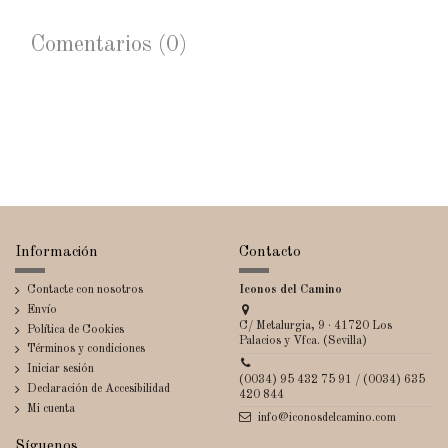
Comentarios (0)
Información
Contacto
Contacte con nosotros
Iconos del Camino
Envío
C/ Metalurgia, 9 · 41720 Los
Política de Cookies
Palacios y Vfca. (Sevilla)
Términos y condiciones
Iniciar sesión
(0034) 95 432 75 91 / (0034) 635
Declaración de Accesibilidad
420 844
Mi cuenta
info@iconosdelcamino.com
Síguenos