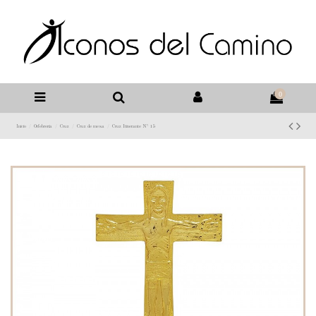
0
Inicio
Orfebrería
Cruz
Cruz de mesa
Cruz Itinerante Nº 15