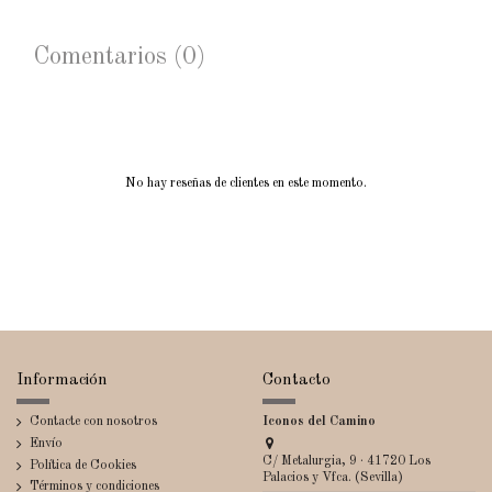
Comentarios (0)
No hay reseñas de clientes en este momento.
Información
Contacto
Contacte con nosotros
Iconos del Camino
Envío
C/ Metalurgia, 9 · 41720 Los
Política de Cookies
Palacios y Vfca. (Sevilla)
Términos y condiciones