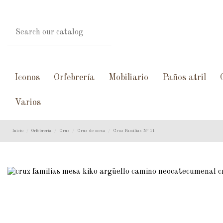
Iconos
Orfebrería
Mobiliario
Paños atril
Varios
Inicio
Orfebrería
Cruz
Cruz de mesa
Cruz Familias Nº 11