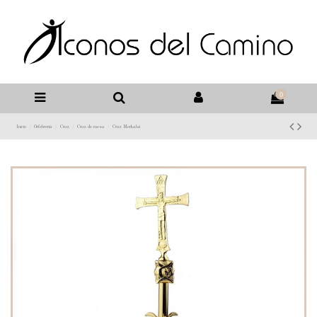
0
Inicio
Orfebrería
Cruz
Cruz de mesa
Cruz Merkabá