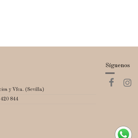
Síguenos
ios y Vfca. (Sevilla)
 420 844