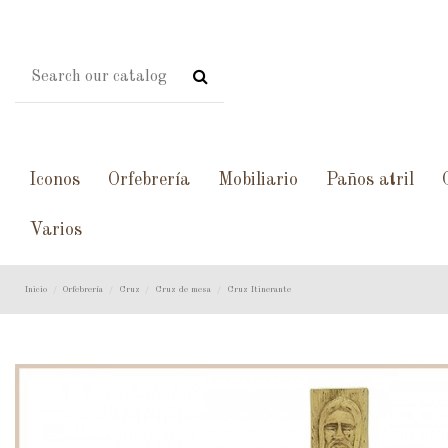
Iconos
Orfebrería
Mobiliario
Paños atril
Varios
Inicio
Orfebrería
Cruz
Cruz de mesa
Cruz Itinerante