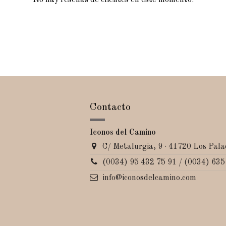
No hay reseñas de clientes en este momento.
Contacto
Iconos del Camino
C/ Metalurgia, 9 · 41720 Los Palac
(0034) 95 432 75 91 / (0034) 635
info@iconosdelcamino.com