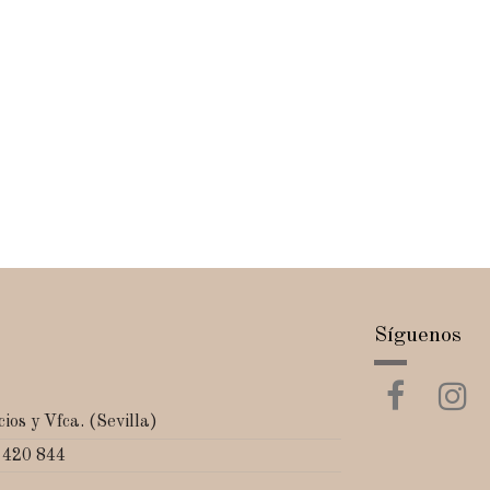
Síguenos
ios y Vfca. (Sevilla)
 420 844