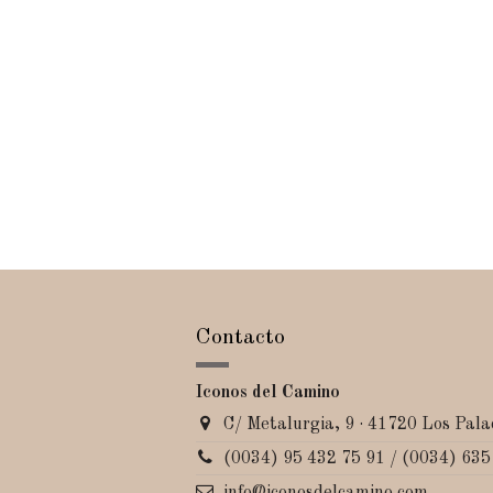
Contacto
Iconos del Camino
C/ Metalurgia, 9 · 41720 Los Palac
(0034) 95 432 75 91 / (0034) 635
info@iconosdelcamino.com