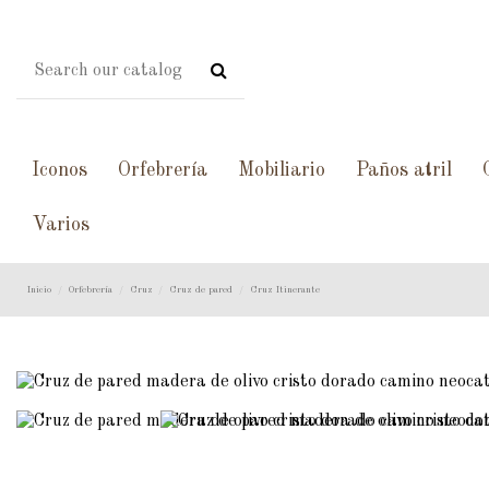
Iconos
Orfebrería
Mobiliario
Paños atril
Varios
Inicio
Orfebrería
Cruz
Cruz de pared
Cruz Itinerante