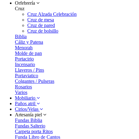
Orfebrería
Cruz
Cruz Alzada Celebración
Cruz de mesa
Cruz de pared
Cruz de bolsillo
Biblia
Cáliz y Patena
Menorah
Molde de pan
Portacirio
Incensario
Llaveros / Pins
Portaviatico
Colgantes / Pulseras
Rosarios
Varios
Mobiliario
Paños atril
Cirios/Velas
Artesanía piel
Fundas Biblia
Fundas Salterio
Carpeta porta Ritos
Funda Libro de Cantos