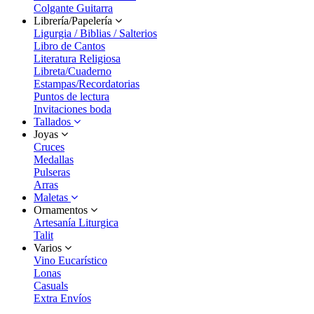
Colgante Guitarra
Librería/Papelería
Ligurgia / Biblias / Salterios
Libro de Cantos
Literatura Religiosa
Libreta/Cuaderno
Estampas/Recordatorias
Puntos de lectura
Invitaciones boda
Tallados
Joyas
Cruces
Medallas
Pulseras
Arras
Maletas
Ornamentos
Artesanía Liturgica
Talit
Varios
Vino Eucarístico
Lonas
Casuals
Extra Envíos