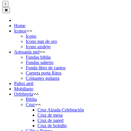
Home
Iconos
Icono
Icono pan de oro
Icono azulejo
Artesanía piel
Fundas biblia
Fundas salterio
Funda libro de cantos
Carpeta porta Ritos
Colgantes guitarra
Paños atril
Mobiliario
Orfebrería
Biblia
Cruz
Cruz Alzada Celebración
Cruz de mesa
Cruz de pared
Cruz de bolsillo
Cáliz y Patena