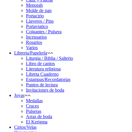
Menorah
Molde de pan
Portacirio
Llaveros / Pins
Portaviatico
Colgantes / Pulsera
Incensarios
Rosarios
Varios
Libreria/Papelería
Liturgia / Biblia / Salterio
Libro de cantos
Literatura religiosa
Libreta Cuaderno
Estampas/Recordatorias
Puntos de lectura
Invitaciones de boda
Joyas
Medallas
Cruces
Pulseras
Arras de boda
El Kerigma
Cirios/Velas