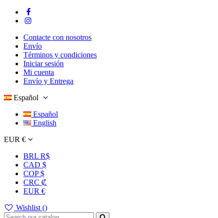
Contacte con nosotros
Envío
Términos y condiciones
Iniciar sesión
Mi cuenta
Envío y Entrega
Español
Español
English
EUR €
BRL R$
CAD $
COP $
CRC ₡
EUR €
Wishlist (
)