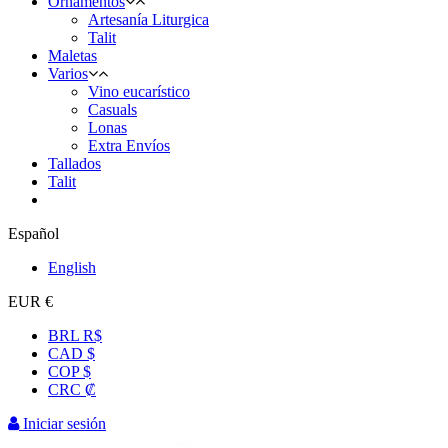
Ornamentos
Artesanía Liturgica
Talit
Maletas
Varios
Vino eucarístico
Casuals
Lonas
Extra Envíos
Tallados
Talit
Español
English
EUR €
BRL R$
CAD $
COP $
CRC ₡
Iniciar sesión