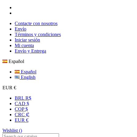
Contacte con nosotros
Envío
Términos y condiciones
Iniciar sesión
Mi cuenta
Envío y Entrega
Español
Español
English
EUR €
BRL R$
CAD $
COP $
CRC ₡
EUR €
Wishlist (
)