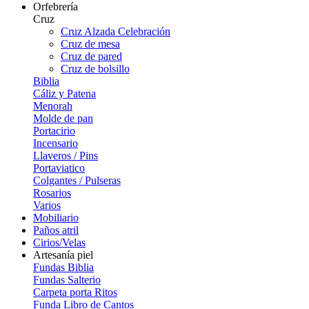
Orfebrería
Cruz
Cruz Alzada Celebración
Cruz de mesa
Cruz de pared
Cruz de bolsillo
Biblia
Cáliz y Patena
Menorah
Molde de pan
Portacirio
Incensario
Llaveros / Pins
Portaviatico
Colgantes / Pulseras
Rosarios
Varios
Mobiliario
Paños atril
Cirios/Velas
Artesanía piel
Fundas Biblia
Fundas Salterio
Carpeta porta Ritos
Funda Libro de Cantos