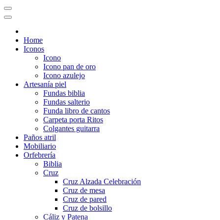
Home
Iconos
Icono
Icono pan de oro
Icono azulejo
Artesanía piel
Fundas biblia
Fundas salterio
Funda libro de cantos
Carpeta porta Ritos
Colgantes guitarra
Paños atril
Mobiliario
Orfebrería
Biblia
Cruz
Cruz Alzada Celebración
Cruz de mesa
Cruz de pared
Cruz de bolsillo
Cáliz y Patena