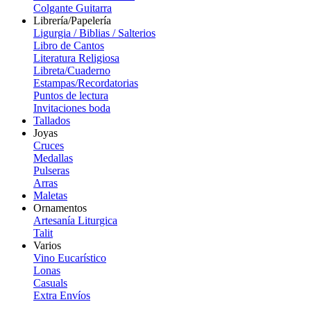
Colgante Guitarra
Librería/Papelería
Ligurgia / Biblias / Salterios
Libro de Cantos
Literatura Religiosa
Libreta/Cuaderno
Estampas/Recordatorias
Puntos de lectura
Invitaciones boda
Tallados
Joyas
Cruces
Medallas
Pulseras
Arras
Maletas
Ornamentos
Artesanía Liturgica
Talit
Varios
Vino Eucarístico
Lonas
Casuals
Extra Envíos