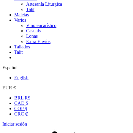
Artesanía Liturgica
Talit
Maletas
Varios
Vino eucarístico
Casuals
Lonas
Extra Envíos
Tallados
Talit
Español
English
EUR €
BRL R$
CAD $
COP $
CRC ₡
Iniciar sesión