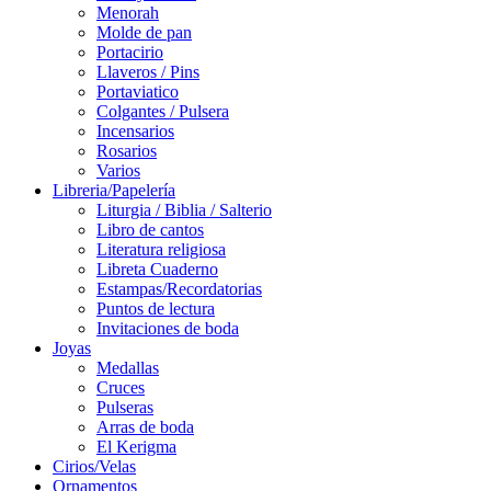
Menorah
Molde de pan
Portacirio
Llaveros / Pins
Portaviatico
Colgantes / Pulsera
Incensarios
Rosarios
Varios
Libreria/Papelería
Liturgia / Biblia / Salterio
Libro de cantos
Literatura religiosa
Libreta Cuaderno
Estampas/Recordatorias
Puntos de lectura
Invitaciones de boda
Joyas
Medallas
Cruces
Pulseras
Arras de boda
El Kerigma
Cirios/Velas
Ornamentos