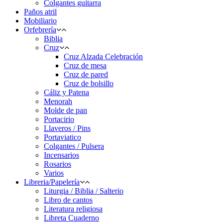
Colgantes guitarra
Paños atril
Mobiliario
Orfebrería
Biblia
Cruz
Cruz Alzada Celebración
Cruz de mesa
Cruz de pared
Cruz de bolsillo
Cáliz y Patena
Menorah
Molde de pan
Portacirio
Llaveros / Pins
Portaviatico
Colgantes / Pulsera
Incensarios
Rosarios
Varios
Libreria/Papelería
Liturgia / Biblia / Salterio
Libro de cantos
Literatura religiosa
Libreta Cuaderno