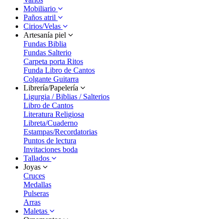
Mobiliario
Paños atril
Cirios/Velas
Artesanía piel
Fundas Biblia
Fundas Salterio
Carpeta porta Ritos
Funda Libro de Cantos
Colgante Guitarra
Librería/Papelería
Ligurgia / Biblias / Salterios
Libro de Cantos
Literatura Religiosa
Libreta/Cuaderno
Estampas/Recordatorias
Puntos de lectura
Invitaciones boda
Tallados
Joyas
Cruces
Medallas
Pulseras
Arras
Maletas