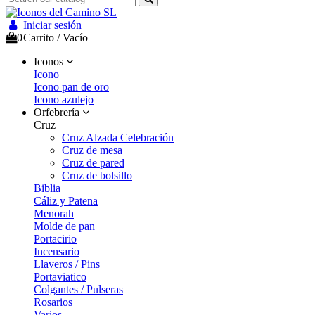
Iniciar sesión
0
Carrito
/
Vacío
Iconos
Icono
Icono pan de oro
Icono azulejo
Orfebrería
Cruz
Cruz Alzada Celebración
Cruz de mesa
Cruz de pared
Cruz de bolsillo
Biblia
Cáliz y Patena
Menorah
Molde de pan
Portacirio
Incensario
Llaveros / Pins
Portaviatico
Colgantes / Pulseras
Rosarios
Varios