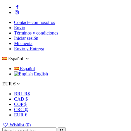
Contacte con nosotros
Envío
Términos y condiciones
Iniciar sesión
Mi cuenta
Envío y Entrega
Español
Español
English
EUR €
BRL R$
CAD $
COP $
CRC ₡
EUR €
Wishlist (
0
)