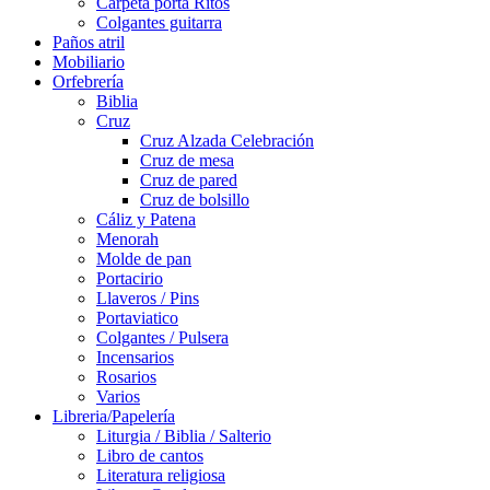
Carpeta porta Ritos
Colgantes guitarra
Paños atril
Mobiliario
Orfebrería
Biblia
Cruz
Cruz Alzada Celebración
Cruz de mesa
Cruz de pared
Cruz de bolsillo
Cáliz y Patena
Menorah
Molde de pan
Portacirio
Llaveros / Pins
Portaviatico
Colgantes / Pulsera
Incensarios
Rosarios
Varios
Libreria/Papelería
Liturgia / Biblia / Salterio
Libro de cantos
Literatura religiosa