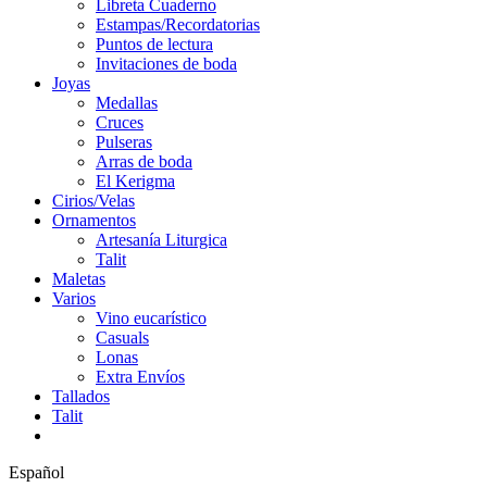
Libreta Cuaderno
Estampas/Recordatorias
Puntos de lectura
Invitaciones de boda
Joyas
Medallas
Cruces
Pulseras
Arras de boda
El Kerigma
Cirios/Velas
Ornamentos
Artesanía Liturgica
Talit
Maletas
Varios
Vino eucarístico
Casuals
Lonas
Extra Envíos
Tallados
Talit
Español