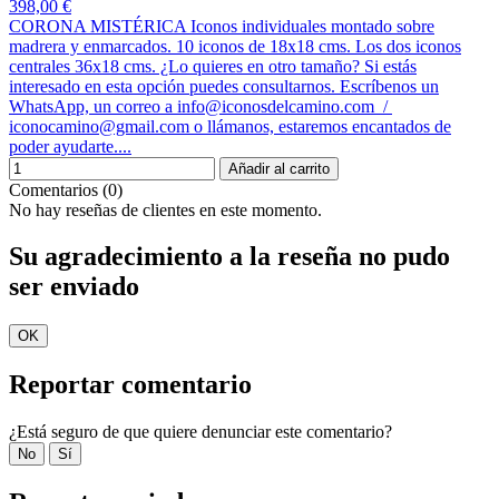
398,00 €
CORONA MISTÉRICA Iconos individuales montado sobre
madrera y enmarcados. 10 iconos de 18x18 cms. Los dos iconos
centrales 36x18 cms. ¿Lo quieres en otro tamaño? Si estás
interesado en esta opción puedes consultarnos. Escríbenos un
WhatsApp, un correo a info@iconosdelcamino.com /
iconocamino@gmail.com o llámanos, estaremos encantados de
poder ayudarte....
Añadir al carrito
Comentarios (0)
No hay reseñas de clientes en este momento.
Su agradecimiento a la reseña no pudo
ser enviado
OK
Reportar comentario
¿Está seguro de que quiere denunciar este comentario?
No
Sí