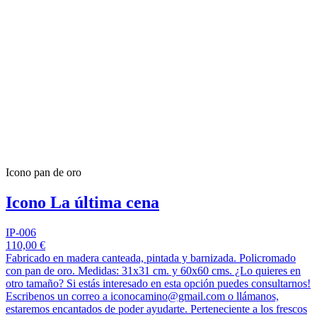
Icono pan de oro
Icono La última cena
IP-006
110,00 €
Fabricado en madera canteada, pintada y barnizada. Policromado
con pan de oro. Medidas: 31x31 cm. y 60x60 cms. ¿Lo quieres en
otro tamaño? Si estás interesado en esta opción puedes consultarnos!
Escribenos un correo a iconocamino@gmail.com o llámanos,
estaremos encantados de poder ayudarte. Perteneciente a los frescos