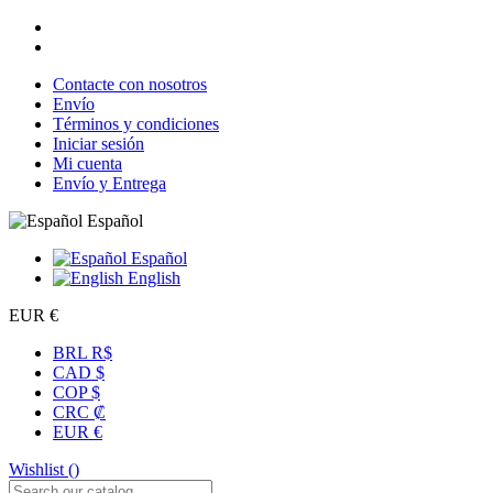
Contacte con nosotros
Envío
Términos y condiciones
Iniciar sesión
Mi cuenta
Envío y Entrega
Español
Español
English
EUR €
BRL R$
CAD $
COP $
CRC ₡
EUR €
Wishlist (
)