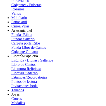
Portaviatico
Colgantes / Pulseras
Rosarios
Varios
Mobiliario
Paños atril
Cirios/Velas
Artesanía piel
Fundas Biblia
Fundas Salterio
Carpeta porta Ritos
Funda Libro de Cantos
Colgante Guitarra
Librería/Papelería
Ligurgia / Biblias / Salterios
Libro de Cantos
Literatura Religiosa
Libreta/Cuaderno
Estampas/Recordatorias
Puntos de lectura
Invitaciones boda
Tallados
Joyas
Cruces
Medallas