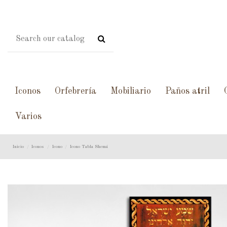
Iconos
Orfebrería
Mobiliario
Paños atril
Varios
Inicio
Iconos
Icono
Icono Tabla Shemá