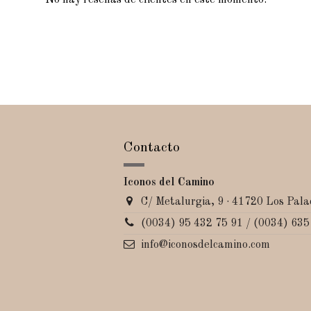
No hay reseñas de clientes en este momento.
Contacto
Iconos del Camino
C/ Metalurgia, 9 · 41720 Los Palac
(0034) 95 432 75 91 / (0034) 635
info@iconosdelcamino.com