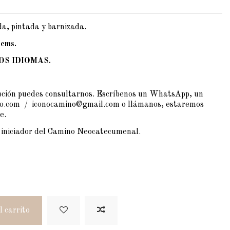
a, pintada y barnizada.
 cms.
OS IDIOMAS.
opción puedes consultarnos. Escríbenos un
WhatsApp
, un
no.com
/
iconocamino@gmail.com
o llámanos, estaremos
e.
 iniciador del Camino Neocatecumenal.
l carrito