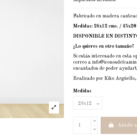
Impuestos incluidos
Fabricado en madera cantead
Medidas: 26x12 cms. / 45x20
DISPONIBLE EN DISTINT
¿Lo quieres en otro tamaño?
Si estás interesado en esta 
correo a
info@iconosdelcami
encantados de poder ayudart
Realizado por Kiko Argüello,
Medidas
Añadir a