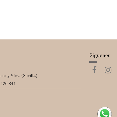
Síguenos
ios y Vfca. (Sevilla)
 420 844