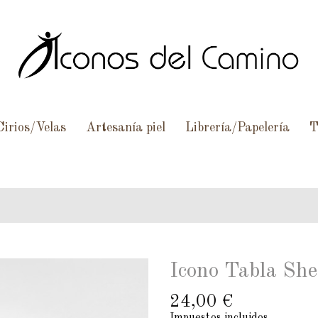
Cirios/Velas
Artesanía piel
Librería/Papelería
T
Icono Tabla Sh
24,00 €