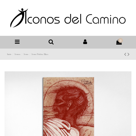
0
Inicio
Iconos
Icono
Icono Profeta Elias