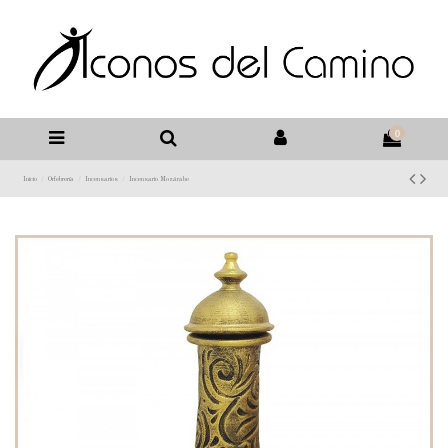
0
Inicio
Orfebrería
Incensarios
Incensario Mozárabe