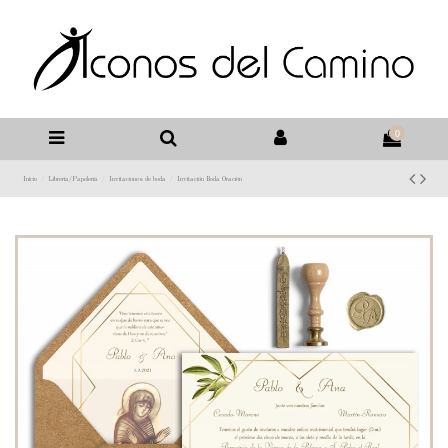
0
Inicio
Libreria/Papelería
Invitaciones de boda
Invitación Boda Oración