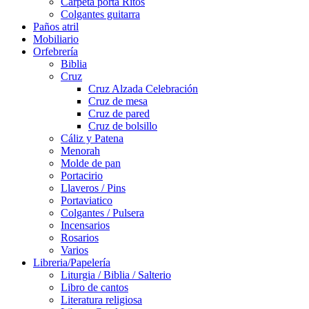
Carpeta porta Ritos
Colgantes guitarra
Paños atril
Mobiliario
Orfebrería
Biblia
Cruz
Cruz Alzada Celebración
Cruz de mesa
Cruz de pared
Cruz de bolsillo
Cáliz y Patena
Menorah
Molde de pan
Portacirio
Llaveros / Pins
Portaviatico
Colgantes / Pulsera
Incensarios
Rosarios
Varios
Libreria/Papelería
Liturgia / Biblia / Salterio
Libro de cantos
Literatura religiosa