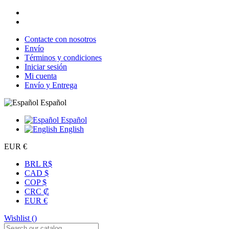
Contacte con nosotros
Envío
Términos y condiciones
Iniciar sesión
Mi cuenta
Envío y Entrega
Español
Español
English
EUR €
BRL R$
CAD $
COP $
CRC ₡
EUR €
Wishlist (
)