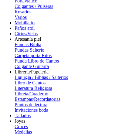
Portaviatico
Colgantes / Pulseras
Rosarios
Varios
Mobiliario
Paños atril
Cirios/Velas
Artesanía piel
Fundas Biblia
Fundas Salterio
Carpeta porta Ritos
Funda Libro de Cantos
Colgante Guitarra
Librería/Papelería
Ligurgia / Biblias / Salterios
Libro de Cantos
Literatura Religiosa
Libreta/Cuaderno
Estampas/Recordatorias
Puntos de lectura
Invitaciones boda
Tallados
Joyas
Cruces
Medallas