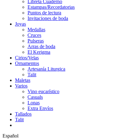
Libreta Cuaderno
Estampas/Recordatorias
Puntos de lectura
Invitaciones de boda
Joyas
Medallas
Cruces
Pulseras
Arras de boda
El Kerigma
Cirios/Velas
Ornamentos
Artesanía Liturgica
Talit
Maletas
Varios
Vino eucarístico
Casuals
Lonas
Extra Envíos
Tallados
Talit
Español