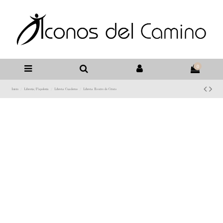
0
Inicio
Libreria/Papelería
Libreta Cuaderno
Libreta Rostro de Cristo