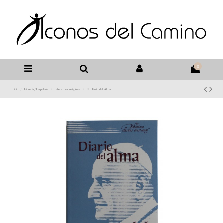
0
Inicio
Libreria/Papelería
Literatura religiosa
El Diario del Alma