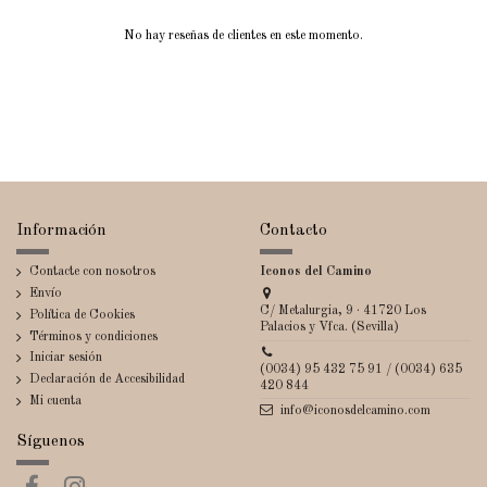
No hay reseñas de clientes en este momento.
Información
Contacto
Contacte con nosotros
Iconos del Camino
Envío
C/ Metalurgia, 9 · 41720 Los
Política de Cookies
Palacios y Vfca. (Sevilla)
Términos y condiciones
Iniciar sesión
(0034) 95 432 75 91 / (0034) 635
Declaración de Accesibilidad
420 844
Mi cuenta
info@iconosdelcamino.com
Síguenos